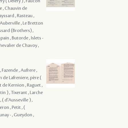
ry ( Deléry ) , Faucon
e , Chauvin de
ayssard , Rasteau ,
'Auberville , Le Bretton
yssard (Brothers) ,
ain , Butorde , Islets -
Chevalier de Chavoy ,
, Fazende , Aufrere ,
 de Lafreniere, père (
t de Kernion , Raguet ,
tin ) , Tixerant , Larche
, ( d'Ausseville ) ,
on , Petit , (
aunay - , Gueydon ,