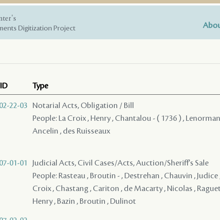
nter's
Abou
ents Digitization Project
ID
Type
02-22-03
Notarial Acts, Obligation / Bill
People: La Croix , Henry , Chantalou - ( 1736 ) , Lenormand 
Ancelin , des Ruisseaux
07-01-01
Judicial Acts, Civil Cases/Acts, Auction/Sheriff's Sale
People: Rasteau , Broutin - , Destrehan , Chauvin , Judice 
Croix , Chastang , Cariton , de Macarty , Nicolas , Raguet 
Henry , Bazin , Broutin , Dulinot