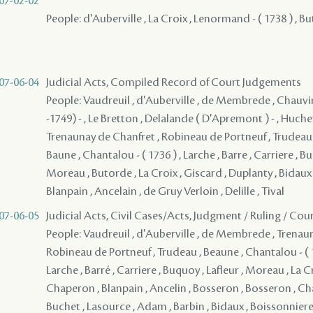
07-02-02
People: d'Auberville , La Croix , Lenormand - ( 1738 ) , But
07-06-04
Judicial Acts, Compiled Record of Court Judgements
People: Vaudreuil , d'Auberville , de Membrede , Chauvin
-1749) - , Le Bretton , Delalande ( D'Apremont ) - , Huchet
Trenaunay de Chanfret , Robineau de Portneuf , Trudeau , 
Baune , Chantalou - ( 1736 ) , Larche , Barre , Carriere , Bu
Moreau , Butorde , La Croix , Giscard , Duplanty , Bidaux
Blanpain , Ancelain , de Gruy Verloin , Delille , Tival
07-06-05
Judicial Acts, Civil Cases/Acts, Judgment / Ruling / Cou
People: Vaudreuil , d'Auberville , de Membrede , Trenau
Robineau de Portneuf , Trudeau , Beaune , Chantalou - ( 1
Larche , Barré , Carriere , Buquoy , Lafleur , Moreau , La C
Chaperon , Blanpain , Ancelin , Bosseron , Bosseron , Cha
Buchet , Lasource , Adam , Barbin , Bidaux , Boissonnier