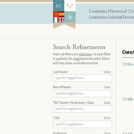
Louisiana Historical Ce
Louisiana Colonial Docum
Search Refinements
Date/
Note: all filters are
reductive
. As each filter
is applied, the suggestions for other filters
will only show available matches
1745-
Last Name
clear
Rest of Name
clear
1748-
"Dit" Name / Nickname / Alias
clear
Title
clear
Profession
clear