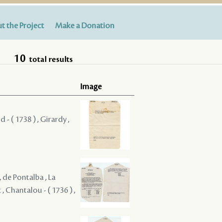
t the Project
Make a Donation
10
total results
Image
- ( 1738 ) , Girardy ,
, de Pontalba , La
, Chantalou - ( 1736 ) ,