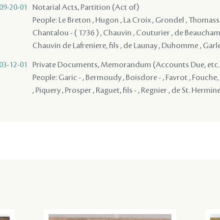
09-20-01
Notarial Acts, Partition (Act of)
People: Le Breton , Hugon , La Croix , Grondel , Thomassi
Chantalou - ( 1736 ) , Chauvin , Couturier , de Beauchamp 
Chauvin de Lafreniere, fils , de Launay , Duhomme , Garl
03-12-01
Private Documents, Memorandum (Accounts Due, etc..
People: Garic - , Bermoudy , Boisdore - , Favrot , Fouche, J
, Piquery , Prosper , Raguet, fils - , Regnier , de St. Hermin