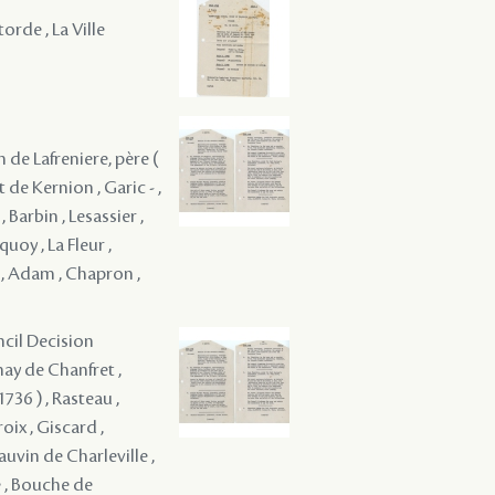
orde , La Ville
 de Lafreniere, père (
 de Kernion , Garic - ,
Barbin , Lesassier ,
quoy , La Fleur ,
 , Adam , Chapron ,
ncil Decision
nay de Chanfret ,
736 ) , Rasteau ,
roix , Giscard ,
uvin de Charleville ,
e , Bouche de