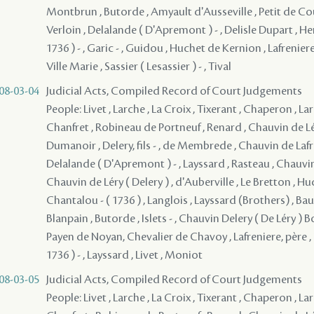
Montbrun , Butorde , Amyault d'Ausseville , Petit de Co
Verloin , Delalande ( D'Apremont ) - , Delisle Dupart , Her
1736 ) - , Garic - , Guidou , Huchet de Kernion , Lafreniere
Ville Marie , Sassier ( Lesassier ) - , Tival
08-03-04
Judicial Acts, Compiled Record of Court Judgements
People: Livet , Larche , La Croix , Tixerant , Chaperon , L
Chanfret , Robineau de Portneuf , Renard , Chauvin de Lé
Dumanoir , Delery, fils - , de Membrede , Chauvin de Lafren
Delalande ( D'Apremont ) - , Layssard , Rasteau , Chauvin 
Chauvin de Léry ( Delery ) , d'Auberville , Le Bretton , H
Chantalou - ( 1736 ) , Langlois , Layssard (Brothers) , Bau
Blanpain , Butorde , Islets - , Chauvin Delery ( De Léry ) B
Payen de Noyan, Chevalier de Chavoy , Lafreniere, père , 
1736 ) - , Layssard , Livet , Moniot
08-03-05
Judicial Acts, Compiled Record of Court Judgements
People: Livet , Larche , La Croix , Tixerant , Chaperon , L