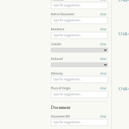
1748-
Role in Document
clear
Residence
clear
1748-
Gender
clear
Enslaved
clear
Ethnicity
clear
1748-
Place of Origin
clear
Document
Document ID#
clear