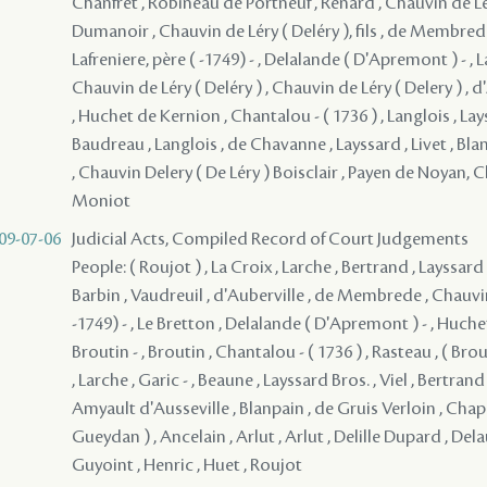
Chanfret , Robineau de Portneuf , Renard , Chauvin de Lé
Dumanoir , Chauvin de Léry ( Deléry ), fils , de Membred
Lafreniere, père ( -1749) - , Delalande ( D'Apremont ) - , L
Chauvin de Léry ( Deléry ) , Chauvin de Léry ( Delery ) , d
, Huchet de Kernion , Chantalou - ( 1736 ) , Langlois , La
Baudreau , Langlois , de Chavanne , Layssard , Livet , Blanp
, Chauvin Delery ( De Léry ) Boisclair , Payen de Noyan, 
Moniot
09-07-06
Judicial Acts, Compiled Record of Court Judgements
People: ( Roujot ) , La Croix , Larche , Bertrand , Layssard 
Barbin , Vaudreuil , d'Auberville , de Membrede , Chauvin
-1749) - , Le Bretton , Delalande ( D'Apremont ) - , Huche
Broutin - , Broutin , Chantalou - ( 1736 ) , Rasteau , ( Brou
, Larche , Garic - , Beaune , Layssard Bros. , Viel , Bertrand 
Amyault d'Ausseville , Blanpain , de Gruis Verloin , Chaper
Gueydan ) , Ancelain , Arlut , Arlut , Delille Dupard , Del
Guyoint , Henric , Huet , Roujot