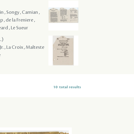
n , Songy , Camian ,
, de la Freniere ,
eard , Le Sueur
.)
r. , La Croix , Malteste
e
10
total results