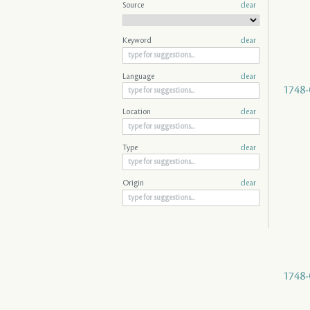
Source
clear
Keyword
clear
Language
clear
1748-
Location
clear
Type
clear
Origin
clear
1748-