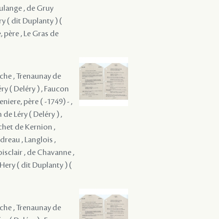
ulange , de Gruy
y ( dit Duplanty ) (
, père , Le Gras de
arche , Trenaunay de
ry ( Deléry ) , Faucon
iere, père ( -1749) - ,
de Léry ( Deléry ) ,
uchet de Kernion ,
dreau , Langlois ,
oisclair , de Chavanne ,
Hery ( dit Duplanty ) (
arche , Trenaunay de